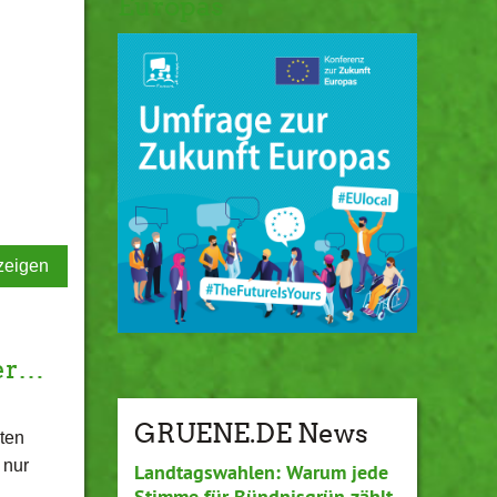
Europas
zeigen
ber…
GRUENE.DE News
ten
 nur
Landtagswahlen: Warum jede
Stimme für Bündnisgrün zählt