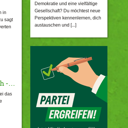
Demokratie und eine vielfältige
Gesellschaft? Du möchtest neue
 in
Perspektiven kennenlernen, dich
u sagt
austauschen und [...]
werten
ch -…
ei das
e