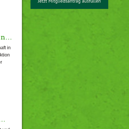
men…
ft in
ktion
r
g…