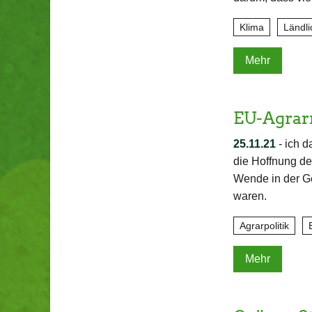
Klima
Ländl
Mehr
EU-Agrar
25.11.21
-
ich d
die Hoffnung de
Wende in der Ge
waren.
Agrarpolitik
Mehr