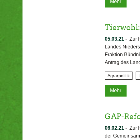
Mehr
Tierwohl
05.03.21
-
Zur 
Landes Niedersa
Fraktion Bündni
Antrag des Lan
Agrarpolitik
Mehr
GAP-Refo
06.02.21
-
Zur h
der Gemeinsamen