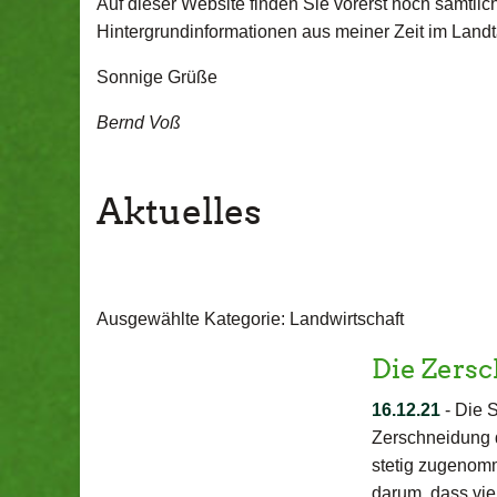
Auf dieser Website finden Sie vorerst noch sämtlich
Hintergrundinformationen aus meiner Zeit im Landt
Sonnige Grüße
Bernd Voß
Aktuelles
Ausgewählte Kategorie: Landwirtschaft
Die Zersc
16.12.21
-
Die S
Zerschneidung d
stetig zugenomm
darum, dass vie