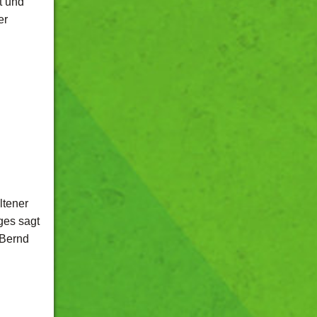
t und
er
ltener
ges sagt
 Bernd