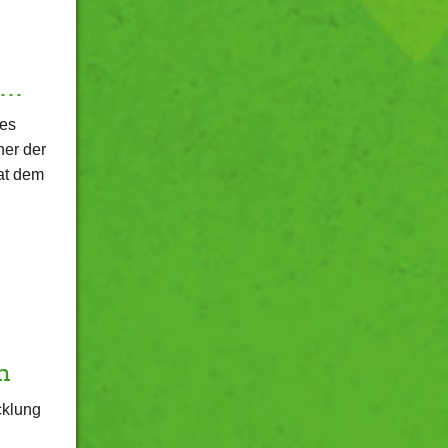
n…
des
her der
at dem
n
cklung