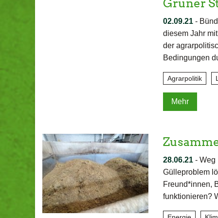
Grüner St
02.09.21
-
Bündn
diesem Jahr mit
der agrarpoliti
Bedingungen d
Agrarpolitik
Mehr
Zusammen
28.06.21
-
Weg 
Gülleproblem lö
Freund*innen, B
funktionieren? 
Energie
Kli