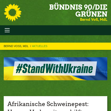
BÜNDNIS 90/DIE
GRÜNEN
Bernd Voß, MdL
BERND VOSS, MDL
AKTUELLES
Afrikanische Schweinepest: