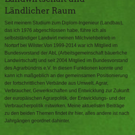
Ländlicher Raum
Seit meinem Studium zum Diplom-Ingenieur (Landbau),
das ich 1976 abgeschlossen habe, führe ich als
selbstständiger Landwirt meinen Milchviehbetrieb in
Nortorf bei Wilster.Von 1999-2014 war ich Mitglied im
Bundesvorstand der AbL (Arbeitsgemeinschaft bäuerliche
Landwirtschaft) und seit 2004 Mitglied im Bundesvorstand
des Agrarbündnis e.V. In diesen Funktionen konnte und
kann ich maßgeblich an der gemeinsamen Positionierung
der fortschrittlichen Verbände aus Umwelt, Agrar,
Verbraucher, Gewerkschaften und Entwicklung zur Zukunft
der europäischen Agrarpolitik, der Entwicklungs- und der
Verbraucherpolitik mitwirken. Meine aktuellsten Beiträge
zu den beiden Themen findet ihr hier, alles andere ist nach
Jahrgängen geordnet dahinter.