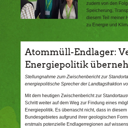
zudem von den Folget
Speicherung, Transp
diesem Teil meiner 
zu Energie und Klim
Atommüll-Endlager: Ve
Energiepolitik übern
Stellungnahme zum Zwischenbericht zur Standorta
energiepolitische Sprecher der Landtagsfraktion 
Mit dem heutigen Zwischenbericht zur Standortausw
Schritt weiter auf dem Weg zur Findung eines mögli
Energiepolitik. Es überrascht nicht, dass in dies
Bundesgebietes aufgrund ihrer geologischen For
erstmals potenzielle Endlagerregionen auf wissen