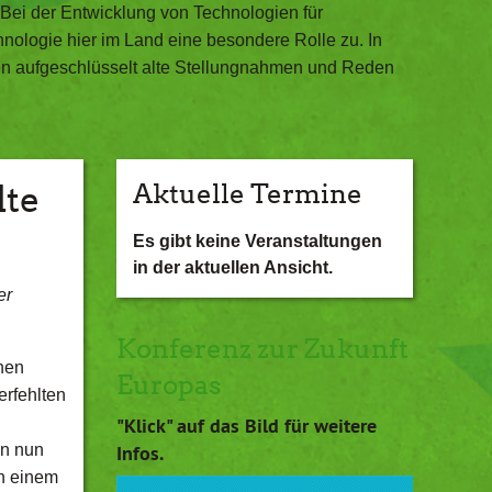
. Bei der Entwicklung von Technologien für
ologie hier im Land eine besondere Rolle zu. In
gen aufgeschlüsselt alte Stellungnahmen und Reden
lte
Aktuelle Termine
Es gibt keine Veranstaltungen
in der aktuellen Ansicht.
er
Konferenz zur Zukunft
inen
Europas
erfehlten
"Klick" auf das Bild für weitere
en nun
Infos.
in einem