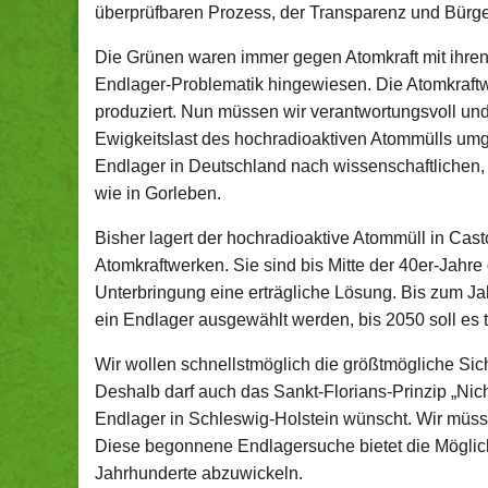
überprüfbaren Prozess, der Transparenz und Bürger
Die Grünen waren immer gegen Atomkraft mit ihre
Endlager-Problematik hingewiesen. Die Atomkraftw
produziert. Nun müssen wir verantwortungsvoll un
Ewigkeitslast des hochradioaktiven Atommülls umg
Endlager in Deutschland nach wissenschaftlichen, 
wie in Gorleben.
Bisher lagert der hochradioaktive Atommüll in Ca
Atomkraftwerken. Sie sind bis Mitte der 40er-Jahre
Unterbringung eine erträgliche Lösung. Bis zum J
ein Endlager ausgewählt werden, bis 2050 soll es t
Wir wollen schnellstmöglich die größtmögliche Sic
Deshalb darf auch das Sankt-Florians-Prinzip „Nich
Endlager in Schleswig-Holstein wünscht. Wir müs
Diese begonnene Endlagersuche bietet die Möglichk
Jahrhunderte abzuwickeln.