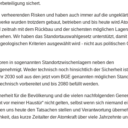
beteiligung sichert.
n verheerenden Risken und haben auch immer auf die ungeklär
erke wurden trotzdem gebaut, betrieben und bis heute wird At
d zeitnah mit dem Rückbau und der sichersten möglichen Lager
ehen. Wir haben das Standortauswahlgesetz unterstützt, damit
geologischen Kriterien ausgewählt wird - nicht aus politischen
storen in sogenannten Standortzwischenlagern neben den
 genehmigt. Weder technisch noch hinsichtlich der Sicherheit ist
ahr 2030 soll aus den jetzt vom BGE genannten möglichen Stan
echnisch vorbereitet und bis 2080 befüllt werden.
herheit für die Bevölkerung und die vielen nachfolgenden Gener
t vor meiner Haustür“ nicht gelten, selbst wenn sich niemand e
sen uns heute den Tatsachen stellen und Verantwortung übern
eit, das kurze Zeitalter der Atomkraft über viele Jahrzehnte u