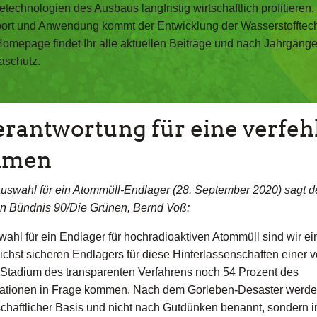
echnologien des Ausbaus langfristig wirtschaftlich profitieren
ort und Anwendung kommt der Entwicklung der Wasserstofftechn
Homepage findet Ihr alle aktuellen Beiträge und nach Jahrgän
aschutz.
rantwortung für eine verfeh
ehmen
uswahl für ein Atommüll-Endlager (28. September 2020) sagt d
von Bündnis 90/Die Grünen, Bernd Voß:
ahl für ein Endlager für hochradioaktiven Atommüll sind wir e
chst sicheren Endlagers für diese Hinterlassenschaften einer v
em Stadium des transparenten Verfahrens noch 54 Prozent des
mationen in Frage kommen. Nach dem Gorleben-Desaster werd
schaftlicher Basis und nicht nach Gutdünken benannt, sondern 