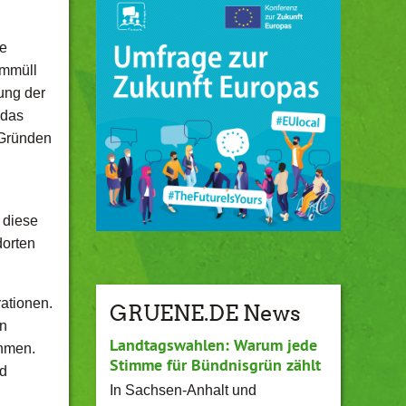
te
ommüll
ung der
 das
 Gründen
 diese
dorten
ationen.
GRUENE.DE News
in
Landtagswahlen: Warum jede
ehmen.
Stimme für Bündnisgrün zählt
nd
In Sachsen-Anhalt und