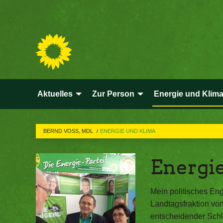
Aktuelles
Zur Person
Energie und Klim
BERND VOSS, MDL
ENERGIE UND KLIMA
Energi
Mein politisches Eng
Landtagsfraktion von
entscheidender Schl