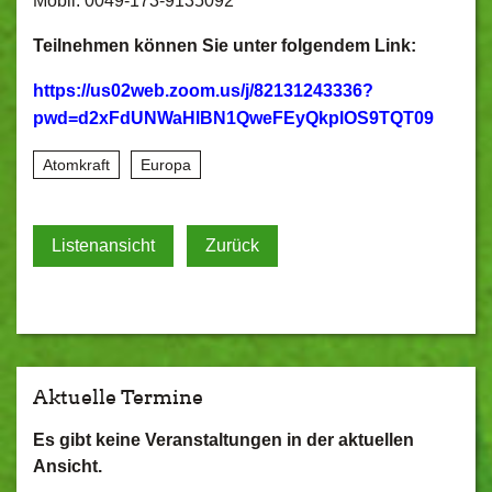
Mobil: 0049-173-9135092
Teilnehmen können Sie unter folgendem Link:
https://us02web.zoom.us/j/82131243336?
pwd=d2xFdUNWaHlBN1QweFEyQkplOS9TQT09
Atomkraft
Europa
Listenansicht
Zurück
Aktuelle Termine
Es gibt keine Veranstaltungen in der aktuellen
Ansicht.